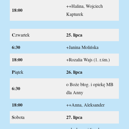
++Halina, Wojciech
18:00
Kapturek
C
25. lipca
zwartek
6:30
+Janina Molińska
18:00
+Rozalia Wajs (1. r.śm.)
P
26. lipca
iątek
o Boże błog. i opiekę MB
6:30
dla Anny
18:00
++Anna, Aleksander
S
27. lipca
obota