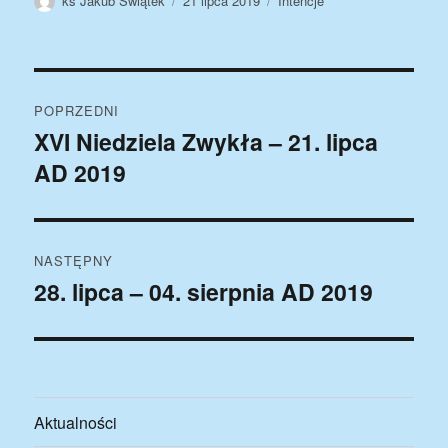
ks Jakub Świątek
21 lipca 2019
Intencje
publikacji
Nawigacja
POPRZEDNI
wpisu
XVI Niedziela Zwykła – 21. lipca
Poprzedni
AD 2019
wpis:
NASTĘPNY
28. lipca – 04. sierpnia AD 2019
Następny
wpis:
Aktualności