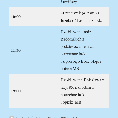
Ławińscy
+Franciszek (4. r.śm.) i
10:00
Józefa (f) Lis i ++ z rodz.
Dz.-bł. w int. rodz.
Radomskich z
podziękowaniem za
11:30
otrzymane łaski
i z prośbą o Boże błog. i
opiekę MB
Dz.-bł. w int. Bolesława z
racji 85. r. urodzin o
19:00
potrzebne łaski
i opiekę MB
Autor
Data
Kategorie