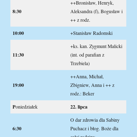
++Bronisław, Henryk,
8:30
Aleksandra (f), Bogusław i
++ z rodz.
10:00
+Stanisław Radomski
+ks. kan. Zygmunt Malicki
11:30
(int. od parafian z
Trzebiela)
++Anna, Michał,
19:00
Zbigniew, Anna i ++ z
rodz.: Beker
P
22.
lipca
oniedziałek
O dar zdrowia dla Sabiny
6:30
Puchacz i błog. Boże dla
całej rodziny