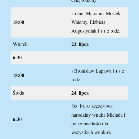
++Jan, Marianna Mosiek,
18:00
Walenty, Elżbieta
Augustyniak i ++ z rodz.
W
23.
lipca
torek
6:30
+Bronisław Łapawa i ++ z
18:00
rodz.
Ś
24.
lipca
roda
Dz.-bł. za szczęśliwe
narodziny wnuka Michała i
6:30
potrzebne łaski dla
wszystkich wnuków