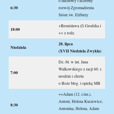
o duchowy i liczebny
6:30
rozwój Zgromadzenia
Sióstr św. Elżbiety
+Bronisława (f) Grodzka i
18:00
++ z rodz.
28. lipca
N
iedziela
(XVII Niedziela Zwykła)
Dz.-bł. w int. Jana
Walkowskiego z racji 60. r.
7:00
urodzin i chrztu
o Boże błog. i opiekę MB
++Adam (12. r.śm.),
Antoni, Helena Kuciewicz;
8:30
Antonina, Helena, Adam