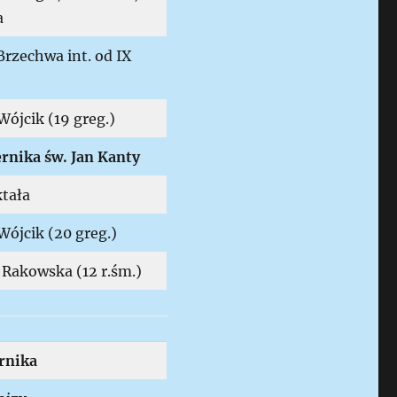
a
rzechwa int. od IX
ójcik (19 greg.)
rnika św. Jan Kanty
tała
Wójcik (20 greg.)
 Rakowska (12 r.śm.)
rnika