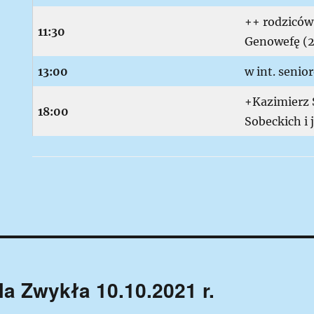
++ rodziców 
11:30
Genowefę (2
13:00
w int. senio
+Kazimierz S
18:00
Sobeckich i
la Zwykła 10.10.2021 r.