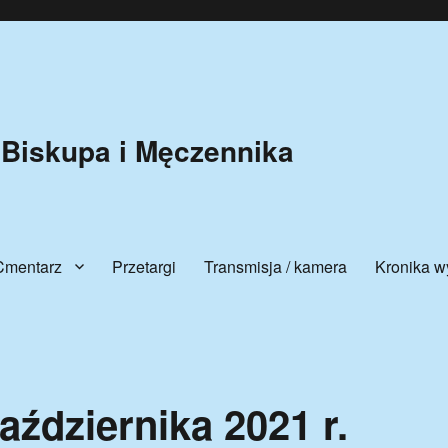
 Biskupa i Męczennika
Cmentarz
Przetargi
Transmisja / kamera
Kronika w
października 2021 r.