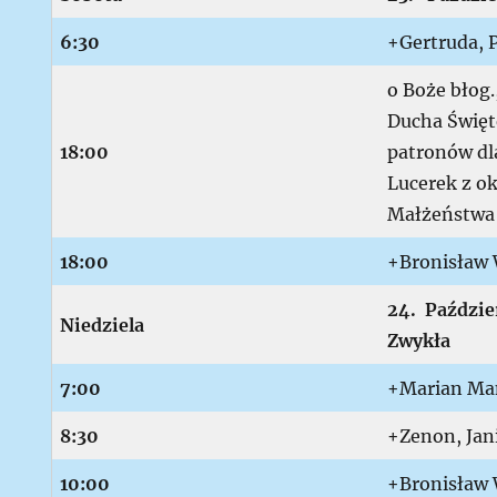
6:30
+Gertruda, P
o Boże błog.
Ducha Święt
18:00
patronów dla
Lucerek z ok
Małżeństwa
18:00
+Bronisław 
24.
Paździe
N
iedziela
Zwykła
7:00
+Marian Man
8:30
+Zenon, Jan
10:00
+Bronisław 