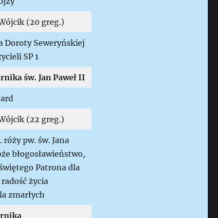
ojzy
Wójcik (20 greg.)
la Doroty Seweryńskiej
ycieli SP 1
rnika św. Jan Paweł II
nard
Wójcik (22 greg.)
. róży pw. św. Jana
Boże błogosławieństwo,
 świętego Patrona dla
 radość życia
la zmarłych
rnika