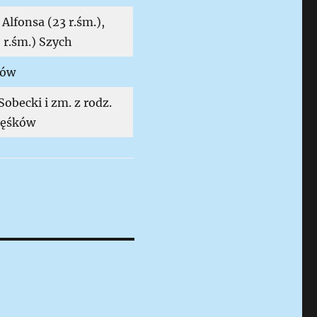
Alfonsa (23 r.śm.),
 r.śm.) Szych
rów
obecki i zm. z rodz.
 jęśków