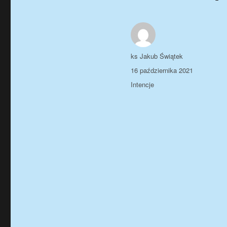
Autor
ks Jakub Świątek
Data
16 października 2021
publikacji
Kategorie
Intencje