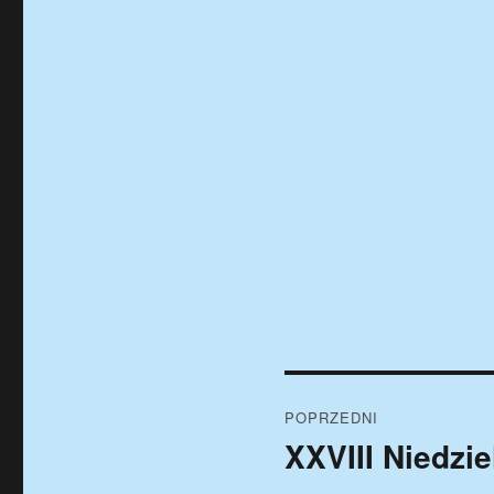
Nawigacja
POPRZEDNI
wpisu
XXVIII Niedzie
Poprzedni
wpis: