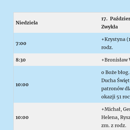
17.
Paździe
N
iedziela
Zwykła
+Krystyna (10
7:00
rodz.
8:30
+Bronisław W
o Boże błog.
Ducha Święt
10:00
patronów dla
okazji 51 ro
+Michał, Ge
10:00
Helena, Rysz
zm. z rodz.