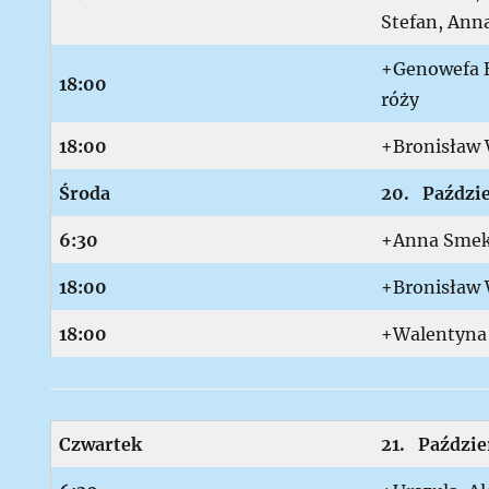
Stefan, Ann
+Genowefa B
18:00
róży
18:00
+Bronisław W
Ś
roda
20. Paździe
6:30
+Anna Smek
18:00
+Bronisław 
18:00
+Walentyna
C
zwartek
21. Paździe