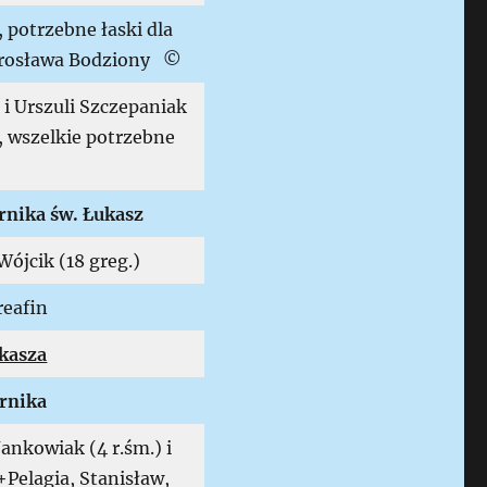
, potrzebne łaski dla
irosława Bodziony ©
 i Urszuli Szczepaniak
, wszelkie potrzebne
rnika św. Łukasz
ójcik (18 greg.)
reafin
ukasza
rnika
ankowiak (4 r.śm.) i
 +Pelagia, Stanisław,