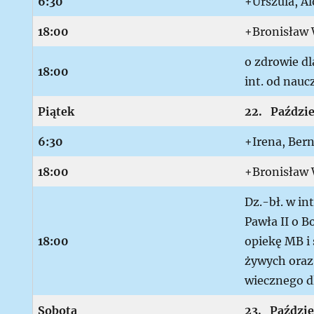
6:30
+Urszula, Al
18:00
+Bronisław 
o zdrowie d
18:00
int. od naucz
P
iątek
22. Paździe
6:30
+Irena, Ber
18:00
+Bronisław 
Dz.-bł. w int
Pawła II o 
18:00
opiekę MB i
żywych oraz
wiecznego d
S
obota
23. Paździe