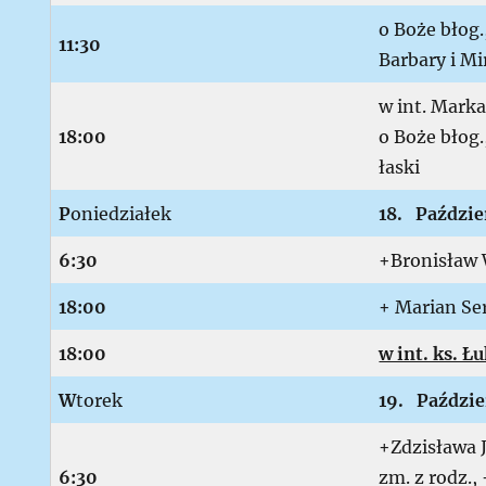
o Boże błog.
11:30
Barbary i M
w int. Marka
18:00
o Boże błog.
łaski
P
oniedziałek
18. Paździe
6:30
+Bronisław W
18:00
+ Marian Se
18:00
w int. ks. Ł
W
torek
19. Paździe
+Zdzisława J
6:30
zm. z rodz.,