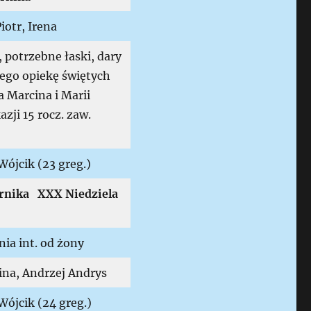
iotr, Irena
, potrzebne łaski, dary
ego opiekę świętych
 Marcina i Marii
azji 15 rocz. zaw.
Wójcik (23 greg.)
rnika XXX Niedziela
ia int. od żony
ina, Andrzej Andrys
Wójcik (24 greg.)