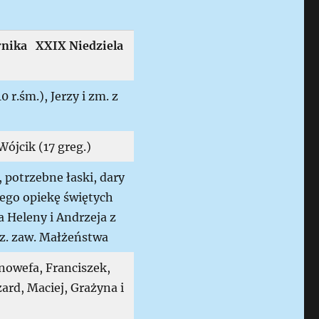
rnika XXIX Niedziela
 r.śm.), Jerzy i zm. z
ójcik (17 greg.)
, potrzebne łaski, dary
ego opiekę świętych
 Heleny i Andrzeja z
cz. zaw. Małżeństwa
nowefa, Franciszek,
ard, Maciej, Grażyna i