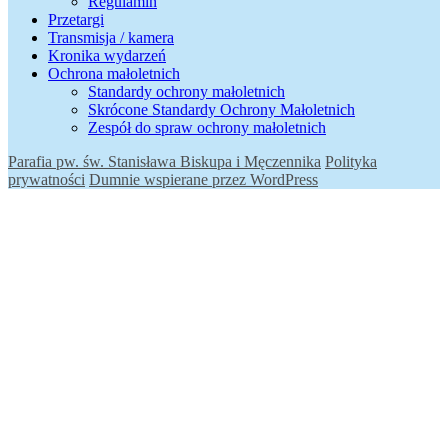
Regulamin
Przetargi
Transmisja / kamera
Kronika wydarzeń
Ochrona małoletnich
Standardy ochrony małoletnich
Skrócone Standardy Ochrony Małoletnich
Zespół do spraw ochrony małoletnich
Parafia pw. św. Stanisława Biskupa i Męczennika
Polityka
prywatności
Dumnie wspierane przez WordPress