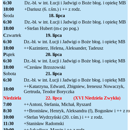
6:30
Dz.-bł. w int. Łucji i Jadwigi o Boże błog. i opiekę MB
18:00
+Dariusz (6. r.śm.) i ++ z rodz.
Ś
roda
18. lipca
6:30
Dz.-bł. w int. Łucji i Jadwigi o Boże błog. i opiekę MB
18:00
+Stefan Hubert (m-c po pog.)
C
zwartek
19. lipca
6:30
Dz.-bł. w int. Łucji i Jadwigi o Boże błog. i opiekę MB
18:00
++Kazimierz, Helena, Aleksander, Tadeusz
P
iątek
20. lipca
6:30
Dz.-bł. w int. Łucji i Jadwigi o Boże błog. i opiekę MB
18:00
+Czesław Brzozowski
S
obota
21. lipca
6:30
Dz.-bł. w int. Łucji i Jadwigi o Boże błog. i opiekę MB
++Katarzyna, Edward, Zbigniew, Ireneusz Nowaczyk,
18:00
Gertruda, Teodor Boryczka
N
iedziela
22. lipca (XVI Niedziela Zwykła)
7:00
++Antoni, Stefania, Michał, Ryszard
8:30
++Bronisław, Henryk, Aleksandra (f), Bogusław i ++ z ro
10:00
+Stefan Wydrzyński (20. r.śm.) i ++ z rodz.
11:30
+Stanisław Radomski
19:00
++Arkadiusz, Marcin i ++ z rodz.