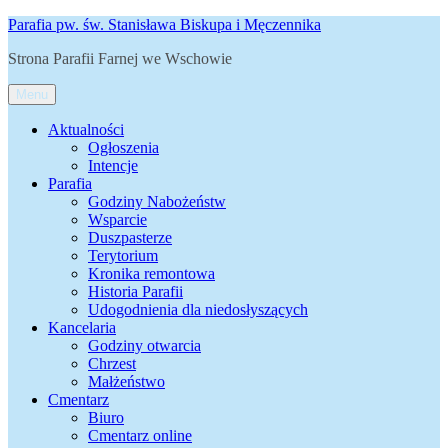
Przejdź
Parafia pw. św. Stanisława Biskupa i Męczennika
do
Strona Parafii Farnej we Wschowie
treści
Menu
Aktualności
Ogłoszenia
Intencje
Parafia
Godziny Nabożeństw
Wsparcie
Duszpasterze
Terytorium
Kronika remontowa
Historia Parafii
Udogodnienia dla niedosłyszących
Kancelaria
Godziny otwarcia
Chrzest
Małżeństwo
Cmentarz
Biuro
Cmentarz online