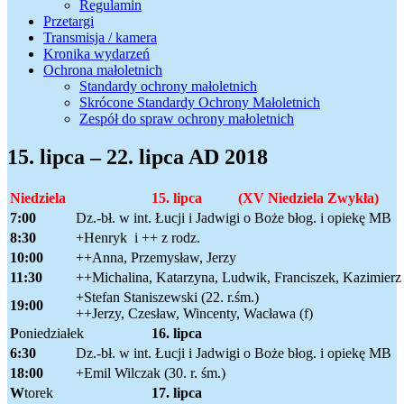
Regulamin
Przetargi
Transmisja / kamera
Kronika wydarzeń
Ochrona małoletnich
Standardy ochrony małoletnich
Skrócone Standardy Ochrony Małoletnich
Zespół do spraw ochrony małoletnich
15. lipca – 22. lipca AD 2018
N
iedziela
15. lipca (XV Niedziela Zwykła)
7:00
Dz.-bł. w int. Łucji i Jadwigi o Boże błog. i opiekę MB
8:30
+Henryk i ++ z rodz.
10:00
++Anna, Przemysław, Jerzy
11:30
++Michalina, Katarzyna, Ludwik, Franciszek, Kazimierz
+Stefan Staniszewski (22. r.śm.)
19:00
++Jerzy, Czesław, Wincenty, Wacława (f)
P
oniedziałek
16. lipca
6:30
Dz.-bł. w int. Łucji i Jadwigi o Boże błog. i opiekę MB
18:00
+Emil Wilczak (30. r. śm.)
W
torek
17. lipca