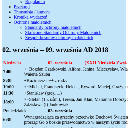
Regulamin
Przetargi
Transmisja / kamera
Kronika wydarzeń
Ochrona małoletnich
Standardy ochrony małoletnich
Skrócone Standardy Ochrony Małoletnich
Zespół do spraw ochrony małoletnich
02. września – 09. września AD 2018
N
iedziela
02. września (XXII Niedziela Zwykł
++Bogdan Czarkowski, Alfons, Janina, Mieczysław, Wła
7:00
Waleria Szuba
8:30
+Kazimierz i ++ z rodz.
10:00
++Michał, Franciszek, Helena, Ryszard, Maciej, Grażyna
11:30
+Stanisław (greg. 1.)
++Stefan (15. r.śm.), Teresa, Jan Klan, Marianna Dobrzy
18:00
Zdzisława (f) Jankowiak
P
oniedziałek
03. września
Wynagradzająca za grzechy przeciwko Duchowi Święte
6:30
prosząc Go o boskie przewodnictwo w naszym życiu rod