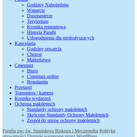
Godziny Nabożeństw
Wsparcie
Duszpasterze
Terytorium
Kronika remontowa
Historia Parafii
Udogodnienia dla niedosłyszących
Kancelaria
Godziny otwarcia
Chrzest
Małżeństwo
Cmentarz
Biuro
Cmentarz online
Regulamin
Przetargi
Transmisja / kamera
Kronika wydarzeń
Ochrona małoletnich
Standardy ochrony małoletnich
Skrócone Standardy Ochrony Małoletnich
Zespół do spraw ochrony małoletnich
Parafia pw. św. Stanisława Biskupa i Męczennika
Polityka
prywatności
Dumnie wspierane przez WordPress