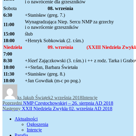
i o nawrócenie dla grzeszników
S
obota
08.
września
6:30
+Stanisław (greg. 7.)
Wynagradzająca Niep. Sercu NMP za grzechy
11:00
i o nawrócenie grzeszników
15:00
ślub
18:00
+Henryk Sobkowiak (2. r.śm.)
N
iedziela
09. września (XXIII Niedziela Zwykł
7:00
8:30
+Józef Zajączkowski (3. r.śm.) i ++ z rodz. Tarka i Grab
10:00
++Stefan, Barbara Świetała
11:30
+Stanisław (greg. 8.)
18:00
+Jan Gowdiak (m-c po pog.)
Autor
Data
Kategorie
publikacji
ks Jakub Świątek
2 września 2018
Intencje
Nawigacja
Poprzedni
Poprzedni
NMP Częstochowskiej – 26. sierpnia AD 2018
Następny
wpis:
Następny
XXII Niedziela Zwykła 02. września AD 2018
wpisu
wpis:
Aktualności
Ogłoszenia
Intencje
Parafia