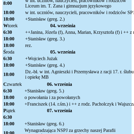
w int. uczniów, nauczycieli, pracowników i rodziców
8:00
Liceum im. T. Zana i gimnazjum językowego
18:00
w int. uczniów, nauczycieli, pracowników i rodziców SP
18:00
+Stanisław (greg. 2.)
W
torek
04. września
6:30
++Janina, Józefa (f), Anna, Marian, Krzysztofa (f) i ++ z 
18:00
+Stanisław (greg. 3.)
18:00
rez.
Ś
roda
05. września
6:30
+Wojciech Jużak
18:00
+Stanisław (greg. 4.)
Dz.-bł. w int. Agnieszki i Przemysława z racji 17. r. ślub
18:00
i opiekę MB
C
zwartek
06.
września
6:30
+Stanisław (greg. 5.)
18:00
o powołania i za powołanych
18:00
+Franciszek (14. r.śm.) i ++ z rodz. Pacholczyk i Wajszcz
P
iątek
07.
września
6:30
18:00
+Stanisław (greg. 6.)
Wynagradzająca NSPJ za grzechy naszej Parafii
18:00