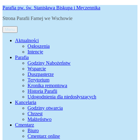
Przejdź
Parafia pw. św. Stanisława Biskupa i Męczennika
do
Strona Parafii Farnej we Wschowie
treści
Menu
Aktualności
Ogłoszenia
Intencje
Parafia
Godziny Nabożeństw
Wsparcie
Duszpasterze
Terytorium
Kronika remontowa
Historia Parafii
Udogodnienia dla niedosłyszących
Kancelaria
Godziny otwarcia
Chrzest
Małżeństwo
Cmentarz
Biuro
Cmentarz online