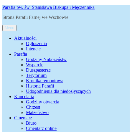
Przejdź
Parafia pw. św. Stanisława Biskupa i Męczennika
do
Strona Parafii Farnej we Wschowie
treści
Menu
Aktualności
Ogłoszenia
Intencje
Parafia
Godziny Nabożeństw
Wsparcie
Duszpasterze
Terytorium
Kronika remontowa
Historia Parafii
Udogodnienia dla niedosłyszących
Kancelaria
Godziny otwarcia
Chrzest
Małżeństwo
Cmentarz
Biuro
Cmentarz online