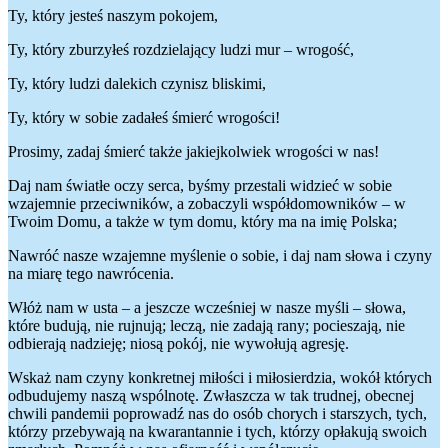
Ty, który jesteś naszym pokojem,
Ty, który zburzyłeś rozdzielający ludzi mur – wrogość,
Ty, który ludzi dalekich czynisz bliskimi,
Ty, który w sobie zadałeś śmierć wrogości!
Prosimy, zadaj śmierć także jakiejkolwiek wrogości w nas!
Daj nam światłe oczy serca, byśmy przestali widzieć w sobie
wzajemnie przeciwników, a zobaczyli współdomowników – w
Twoim Domu, a także w tym domu, który ma na imię Polska;
Nawróć nasze wzajemne myślenie o sobie, i daj nam słowa i czyny
na miarę tego nawrócenia.
Włóż nam w usta – a jeszcze wcześniej w nasze myśli – słowa,
które budują, nie rujnują; leczą, nie zadają rany; pocieszają, nie
odbierają nadzieję; niosą pokój, nie wywołują agresję.
Wskaż nam czyny konkretnej miłości i miłosierdzia, wokół których
odbudujemy naszą wspólnotę. Zwłaszcza w tak trudnej, obecnej
chwili pandemii poprowadź nas do osób chorych i starszych, tych,
którzy przebywają na kwarantannie i tych, którzy opłakują swoich