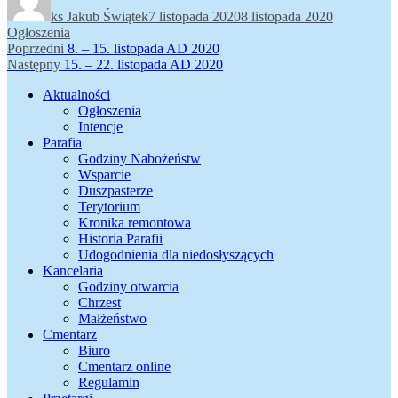
publikacji
ks Jakub Świątek
7 listopada 2020
8 listopada 2020
Ogłoszenia
Nawigacja
Poprzedni
Poprzedni
8. – 15. listopada AD 2020
Następny
wpis:
Następny
15. – 22. listopada AD 2020
wpisu
wpis:
Aktualności
Ogłoszenia
Intencje
Parafia
Godziny Nabożeństw
Wsparcie
Duszpasterze
Terytorium
Kronika remontowa
Historia Parafii
Udogodnienia dla niedosłyszących
Kancelaria
Godziny otwarcia
Chrzest
Małżeństwo
Cmentarz
Biuro
Cmentarz online
Regulamin