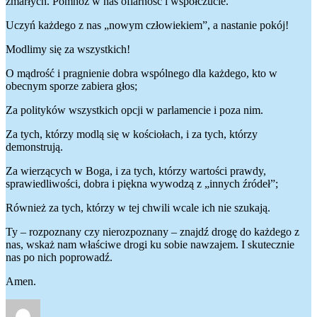
zmarłych. Pomnóż w nas ofiarność i współczucie.
Uczyń każdego z nas „nowym człowiekiem”, a nastanie pokój!
Modlimy się za wszystkich!
O mądrość i pragnienie dobra wspólnego dla każdego, kto w
obecnym sporze zabiera głos;
Za polityków wszystkich opcji w parlamencie i poza nim.
Za tych, którzy modlą się w kościołach, i za tych, którzy
demonstrują.
Za wierzących w Boga, i za tych, którzy wartości prawdy,
sprawiedliwości, dobra i piękna wywodzą z „innych źródeł”;
Również za tych, którzy w tej chwili wcale ich nie szukają.
Ty – rozpoznany czy nierozpoznany – znajdź drogę do każdego z
nas, wskaż nam właściwe drogi ku sobie nawzajem. I skutecznie
nas po nich poprowadź.
Amen.
Autor
Data
Kategorie