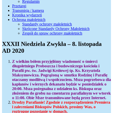
Regulamin
Przetargi
Transmisja / kamera
Kronika wydarzeń
Ochrona małoletnich
Standardy ochrony małoletnich
Skrócone Standardy Ochrony Małoletnich
Zespół do spraw ochrony małoletnich
XXXII Niedziela Zwykła – 8. listopada
AD 2020
Z wielkim bólem przyjęliśmy wiadomość o śmierci
długoletniego Proboszcza i budowniczego kościoła i
Parafii pw. św. Jadwigi Królowej śp. Ks. Krzysztofa
Maksymowicza. Pogrążoną w smutku Rodzinę i Parafię
otaczamy modlitwą i współczuciem. Msza pogrzebowa dla
kapłanów i wiernych dekanatu będzie w poniedziałek o
20:00. Msza pożegnalna z udziałem ks. Biskupa oraz
złożeniem do grobu na cmentarzu parafialnym we wtorek
o 11:00. Obie Msze transmitowane będą przez Internet.
Drodzy Parafianie! Zgodnie z rozporządzeniem Premiera
i zaleceniami Biskupów Polskich, prosimy Was, o
roztropne
pozostanie w domach.