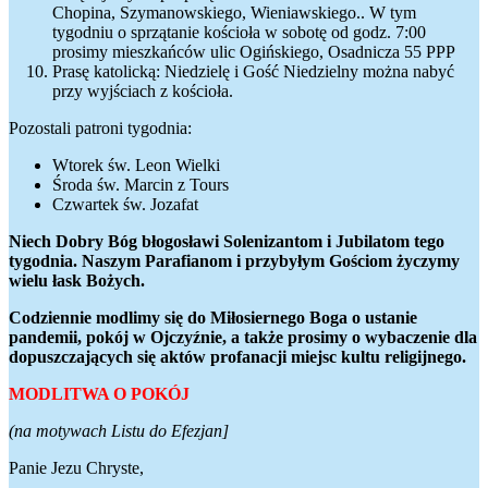
Chopina, Szymanowskiego, Wieniawskiego.. W tym
tygodniu o sprzątanie kościoła w sobotę od godz. 7:00
prosimy mieszkańców ulic Ogińskiego, Osadnicza 55 PPP
Prasę katolicką: Niedzielę i Gość Niedzielny można nabyć
przy wyjściach z kościoła.
Pozostali patroni tygodnia:
Wtorek św. Leon Wielki
Środa św. Marcin z Tours
Czwartek św. Jozafat
Niech Dobry Bóg błogosławi Solenizantom i Jubilatom tego
tygodnia. Naszym Parafianom i przybyłym Gościom życzymy
wielu łask Bożych.
Codziennie modlimy się do Miłosiernego Boga o ustanie
pandemii, pokój w Ojczyźnie, a także prosimy o wybaczenie dla
dopuszczających się aktów profanacji miejsc kultu religijnego.
MODLITWA O POKÓJ
(na motywach Listu do Efezjan]
Panie Jezu Chryste,