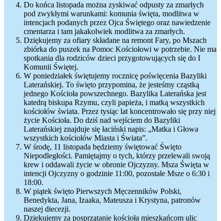
Do końca listopada można zyskiwać odpusty za zmarłych
pod zwykłymi warunkami: komunia święta, modlitwa w
intencjach podanych przez Ojca Świętego oraz nawiedzenie
cmentarza i tam jakakolwiek modlitwa za zmarłych.
Dziękujemy za ofiary składane na remont Fary, po Mszach
zbiórka do puszek na Pomoc Kościołowi w potrzebie. Nie ma
spotkania dla rodziców dzieci przygotowujących się do I
Komunii Świętej.
W poniedziałek świętujemy rocznicę poświęcenia Bazyliki
Laterańskiej. To święto przypomina, że jesteśmy cząstką
jednego Kościoła powszechnego. Bazylika Laterańska jest
katedrą biskupa Rzymu, czyli papieża, i matką wszystkich
kościołów świata. Przez tysiąc lat koncentrowało się przy niej
życie Kościoła. Do dziś nad wejściem do Bazyliki
Laterańskiej znajduje się łaciński napis: „Matka i Głowa
wszystkich kościołów Miasta i Świata”.
W środę, 11 listopada będziemy świętować Święto
Niepodległości. Pamiętajmy o tych, którzy przelewali swoją
krew i oddawali życie w obronie Ojczyzny. Msza Święta w
intencji Ojczyzny o godzinie 11:00, pozostałe Msze o 6:30 i
18:00.
W piątek święto Pierwszych Męczenników Polski,
Benedykta, Jana, Izaaka, Mateusza i Krystyna, patronów
naszej diecezji.
Dziękujemy za posprzątanie kościoła mieszkańcom ulic