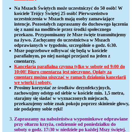
Na Mszach Świętych może uczestniczyć do 50 osób! W
kościele Trójcy Świętej 25 osób! Pierwszeństwo
uczestniczenia w Mszach mają osoby zamawiające
intencje. Pozostałych zapraszamy do duchowego łączenia
się z nami na modlitwie przez środki społecznego
przekazu. Przypominamy że Msze święte transmitujemy
na żywo. Zachęcamy do uczestnictwa w Mszach
odprawianych w tygodniu, szczególnie o godz. 6:30.
Msze pogrzebowe odbywać się będą w kościele
parafialnym, po niej nastąpi przejazd na jeden z
cmentarzy.
Kancelaria parafialna czynna tylko w sobotę od 9:00 do
10:00!
Biuro cmentarza jest nieczynne. Opłaty za
cmentarz można uiszczać w ramach działania kancelarii
we wtorki i soboty.
Prosimy korzystać ze środków dezynfekcyjnych,
zachowujmy odstęp od siebie w kościele min. 1,5 metra,
starajmy się siadać w wyznaczonych miejscach,
przekazujemy sobie znak pokoju poprzez skinienie głowy,
nie podajemy sobie ręki!
Zapraszamy na nabożeństwa wypominkowe odprawiane
przy ołtarzu krzyża, codziennie od poniedziałku do
soboty o godz. 17:30 w niedziele po każdej Mszy świętej.