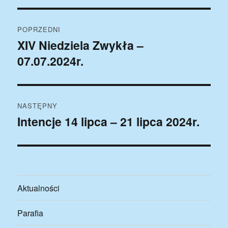
Nawigacja
POPRZEDNI
wpisu
XIV Niedziela Zwykła –
Poprzedni
07.07.2024r.
wpis:
NASTĘPNY
Intencje 14 lipca – 21 lipca 2024r.
Następny
wpis:
Aktualności
Parafia