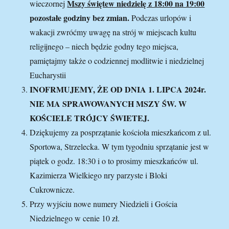
Mszy świętew niedzielę z 18:00 na 19:00
wieczornej
pozostałe godziny bez zmian
.
Podczas urlopów i
wakacji zwróćmy uwagę na strój w miejscach kultu
religijnego – niech będzie godny tego miejsca,
pamiętajmy także o codziennej modlitwie i niedzielnej
Eucharystii
INOFRMUJEMY, ŻE OD DNIA 1. LIPCA 2024r.
NIE MA SPRAWOWANYCH MSZY ŚW. W
KOŚCIELE TRÓJCY ŚWIETEJ.
Dziękujemy za posprzątanie kościoła mieszkańcom z ul.
Sportowa, Strzelecka. W tym tygodniu sprzątanie jest w
piątek o godz. 18:30 i o to prosimy mieszkańców ul.
Kazimierza Wielkiego nry parzyste i Bloki
Cukrownicze.
Przy wyjściu nowe numery Niedzieli i Gościa
Niedzielnego w cenie 10 zł.