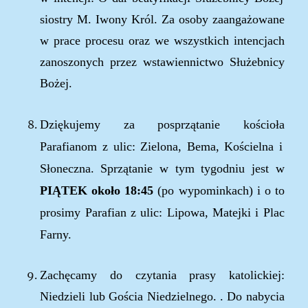
siostry M. Iwony Król. Za osoby zaangażowane
w pr
a
ce procesu oraz we wszystkich intencjach
zanoszonych przez wstawiennictwo Służebnicy
Bożej.
Dziękujemy za posprzątanie kościoła
Parafianom
z ulic:
Zielona, Bema, Kościelna i
Słoneczna
.
Sprzątanie
w tym tygodniu jest w
PIĄTEK
o
koło
18:
45
(po wypominkach)
i o to
prosimy
Parafian
z ulic:
Lipowa, Matejki i Plac
Farny
.
Zachęcamy do czytania prasy katolickiej:
Niedzieli lub Gościa Niedzielnego. . Do nabycia