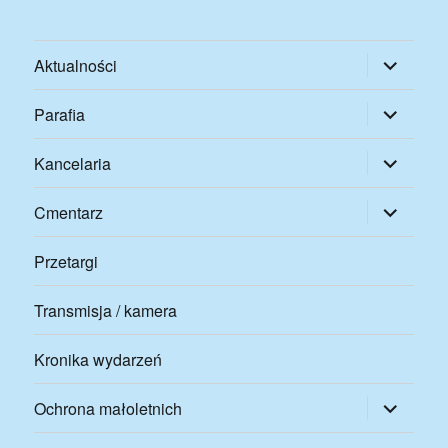
rozwiń
Aktualności
menu
potomne
rozwiń
Parafia
menu
potomne
rozwiń
Kancelaria
menu
potomne
rozwiń
Cmentarz
menu
potomne
Przetargi
Transmisja / kamera
Kronika wydarzeń
rozwiń
Ochrona małoletnich
menu
potomne