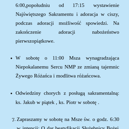
6:00,popołudniu od 17:
15
wystawienie
Najświętszego Sakramentu i adoracja w ciszy,
podczas adoracji możliwość spowiedzi
.
Na
zakończenie adoracji
nabożeństwo
pierwszopiątkowe.
W sobotę o 11:00 Msza wynagradzająca
Niepokalanemu Sercu NMP ze zmianą tajemnic
Żywego Różańca i modlitwa różańcowa.
Odwiedziny chorych z posługą sakramentalną:
ks. Jakub w piątek , ks. Piotr w sobotę .
Zapraszamy w
sobotę
na Msze
św. o godz.
6
:
3
0
w intencji: O dar beatyfikacji Służebnicy Bożej