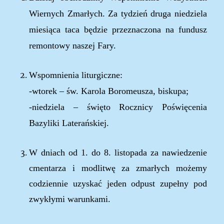
Wiernych Zmarłych
.
Za tydzień druga niedziela
miesiąca taca będzie przeznaczona na fundusz
remontowy naszej Fary.
W
spomnienia liturgiczne
:
-wtorek
–
św.
Karola Boromeusza, biskupa
;
-niedziela
–
święto Rocznicy Poświęcenia
Bazyliki Laterańskiej
.
W dniach od 1. do 8. listopada za nawiedzenie
cmentarza i modlitwę za zmarłych możemy
codziennie uzyskać jeden odpust zupełny pod
zwykłymi warunkami.