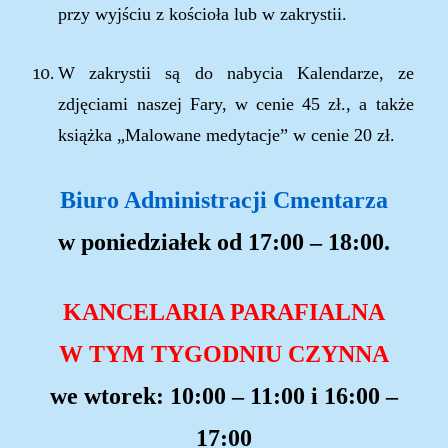
przy wyjściu z kościoła lub w zakrystii.
W zakrystii są do nabycia Kalendarze, ze
zdjęciami naszej Fary, w cenie 45 zł., a także
książka „Malowane medytacje” w cenie 20 zł.
Biuro Administracji Cmentarza
w poniedział
ek
od 17:
00
– 18:00.
KANCELARIA PARAFIALNA
W TYM TYGODNIU
CZYNN
A
we wtorek:
10:00 – 11:00 i
1
6
:00 –
1
7
:00