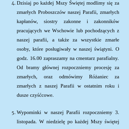
Dzisiaj p
o każdej
Mszy
Świętej
modlimy
się za
zmarłych Proboszczów naszej Parafii, zmarłych
kapłanów, siostry zakonne i zakonników
pracujących we Wschowie
lub pochodzących z
naszej parafii, a także za wszystkie zmarłe
osoby, które posługiwały w naszej świątyni
.
O
godz. 1
6
.00
zapraszamy
na cmentarz parafialny.
Od bramy głównej rozpoczniemy procesję za
zmarłych, oraz
odmówimy Różaniec za
zmarłych
z naszej Parafii w ostatnim roku
i
dusze czyśćcowe.
Wypominki w naszej Parafii rozpoczniemy 3.
listopada. W niedzielę po każdej Mszy świętej