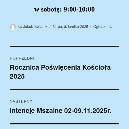
w sobotę:
9:00-10:00
Autor
Data
Kategorie
ks Jakub Świątek
31 października 2025
Ogłoszenia
publikacji
Nawigacja
POPRZEDNI
wpisu
Rocznica Poświęcenia Kościoła
Poprzedni
2025
wpis:
NASTĘPNY
Intencje Mszalne 02-09.11.2025r.
Następny
wpis: