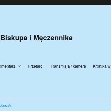
 Biskupa i Męczennika
Cmentarz
Przetargi
Transmisja / kamera
Kronika w
obrazek