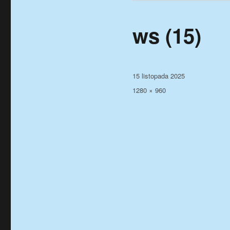
ws (15)
Data
15 listopada 2025
publikacji
Pełny
1280 × 960
rozmiar