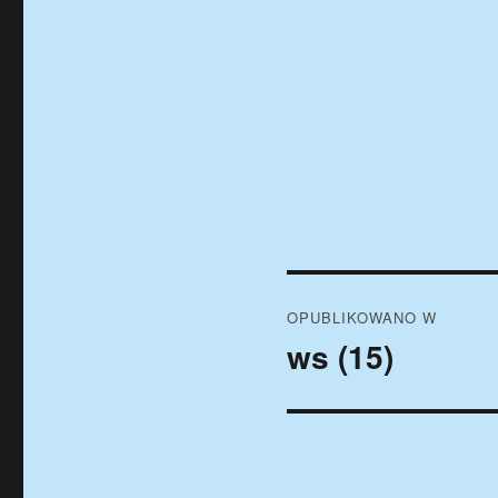
Nawigacja
OPUBLIKOWANO W
wpisu
ws (15)