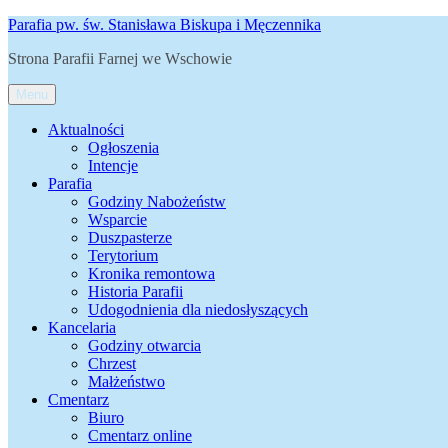
Przejdź
Parafia pw. św. Stanisława Biskupa i Męczennika
do
Strona Parafii Farnej we Wschowie
treści
Menu
Aktualności
Ogłoszenia
Intencje
Parafia
Godziny Nabożeństw
Wsparcie
Duszpasterze
Terytorium
Kronika remontowa
Historia Parafii
Udogodnienia dla niedosłyszących
Kancelaria
Godziny otwarcia
Chrzest
Małżeństwo
Cmentarz
Biuro
Cmentarz online