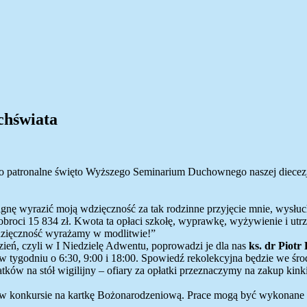
chświata
to patronalne święto Wyższego Seminarium Duchownego naszej diecezji 
ragnę wyrazić moją wdzięczność za tak rodzinne przyjęcie mnie, wysłuc
dobroci 15 834 zł. Kwota ta opłaci szkołę, wyprawkę, wyżywienie i utr
Wdzięczność wyrażamy w modlitwie!”
zień, czyli w I Niedzielę Adwentu, poprowadzi je dla nas
ks. dr Piotr 
 tygodniu o 6:30, 9:00 i 18:00. Spowiedź rekolekcyjna będzie we śro
ków na stół wigilijny – ofiary za opłatki przeznaczymy na zakup kinkie
ału w konkursie na kartkę Bożonarodzeniową. Prace mogą być wykonane