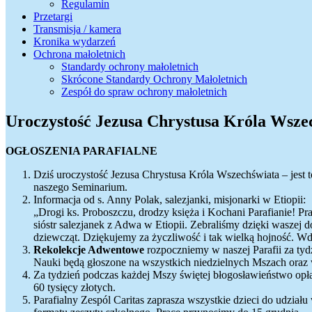
Regulamin
Przetargi
Transmisja / kamera
Kronika wydarzeń
Ochrona małoletnich
Standardy ochrony małoletnich
Skrócone Standardy Ochrony Małoletnich
Zespół do spraw ochrony małoletnich
Uroczystość Jezusa Chrystusa Króla Wsze
OGŁOSZENIA PARAFIALNE
Dziś uroczystość Jezusa Chrystusa Króla Wszechświata – jest 
naszego Seminarium.
Informacja od s. Anny Polak, salezjanki, misjonarki w Etiopii:
„Drogi ks. Proboszczu, drodzy księża i Kochani Parafianie! P
sióstr salezjanek z Adwa w Etiopii. Zebraliśmy dzięki waszej 
dziewcząt. Dziękujemy za życzliwość i tak wielką hojność. 
Rekolekcje Adwentowe
rozpoczniemy w naszej Parafii za tyd
Nauki będą głoszone na wszystkich niedzielnych Mszach oraz w
Za tydzień podczas każdej Mszy świętej błogosławieństwo opłat
60 tysięcy złotych.
Parafialny Zespól Caritas zaprasza wszystkie dzieci do udzi