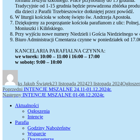
formatu zeszytu szkolnego. Prace przynosimy do 15 grudnia.
Tradycyjnie od 1-15 grudnia będzie prowadzona zbiórka pro
dla dzieci z Parafii Trzebieszowice dotkniętej przez powódź.
W liturgii kościoła w sobotę święto św. Andrzeja Apostoła.
Dziękujemy za posprzątanie kościoła parafianom z ulic: Polnej
Moniuszki i Kilińskiego.
Przy wyjściu nowe numery Niedzieli i Gościa Niedzielnego w c
Biuro Administracji Cmentarza czynne w poniedziałek od 17.0
KANCELARIA PARAFIALNA CZYNNA:
we wtorek: 10:00 – 11:00 i 16:00 – 17:00
w sobotę: 9:00 – 10:00
Autor
Data
Kategori
publikacji
ks Jakub Świątek
23 listopada 2024
23 listopada 2024
Ogłoszen
Nawigacja
Poprzedni
Poprzedni
INTENCJE MSZALNE 24.11-01.12.2024r.
Następny
wpis:
Następny
INTENCJE MSZALNE 01-08.12.2024r.
wpisu
wpis:
Aktualności
Ogłoszenia
Intencje
Parafia
Godziny Nabożeństw
Wsparcie
Duszpasterze