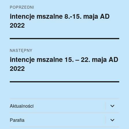
Nawigacja
POPRZEDNI
wpisu
intencje mszalne 8.-15. maja AD
Poprzedni
2022
wpis:
NASTĘPNY
intencje mszalne 15. – 22. maja AD
Następny
2022
wpis:
rozwiń
Aktualności
menu
potomne
rozwiń
Parafia
menu
potomne