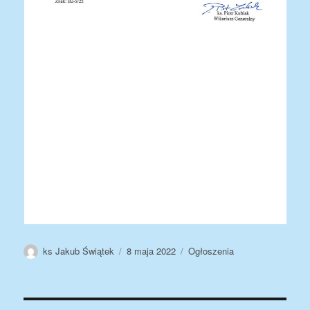
Autor
Data
Kategorie
ks Jakub Świątek
8 maja 2022
Ogłoszenia
publikacji