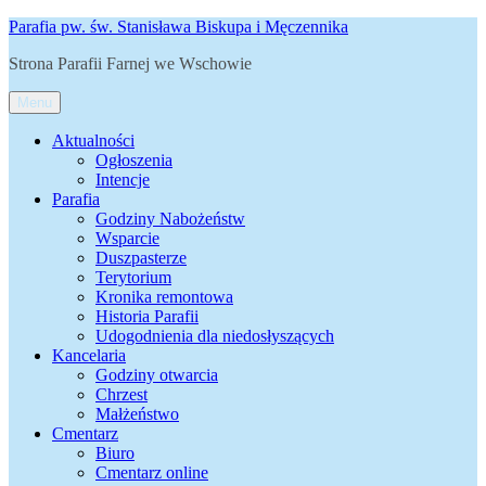
Przejdź
Parafia pw. św. Stanisława Biskupa i Męczennika
do
Strona Parafii Farnej we Wschowie
treści
Menu
Aktualności
Ogłoszenia
Intencje
Parafia
Godziny Nabożeństw
Wsparcie
Duszpasterze
Terytorium
Kronika remontowa
Historia Parafii
Udogodnienia dla niedosłyszących
Kancelaria
Godziny otwarcia
Chrzest
Małżeństwo
Cmentarz
Biuro
Cmentarz online