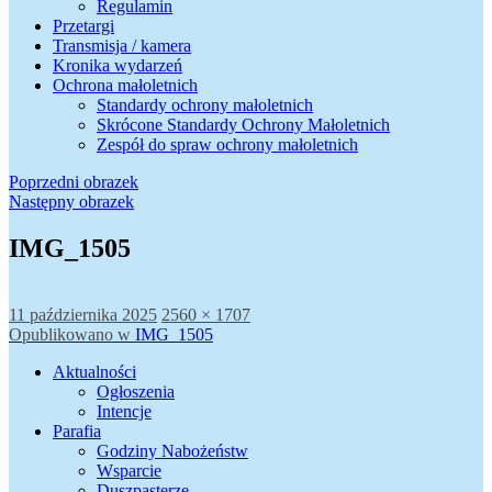
Regulamin
Przetargi
Transmisja / kamera
Kronika wydarzeń
Ochrona małoletnich
Standardy ochrony małoletnich
Skrócone Standardy Ochrony Małoletnich
Zespół do spraw ochrony małoletnich
Poprzedni obrazek
Następny obrazek
IMG_1505
Data
Pełny
11 października 2025
2560 × 1707
publikacji
Nawigacja
rozmiar
Opublikowano w
IMG_1505
wpisu
Aktualności
Ogłoszenia
Intencje
Parafia
Godziny Nabożeństw
Wsparcie
Duszpasterze