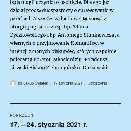
będą mogli uczynić to osobiście. Dlatego już
dzisiaj proszę duszpasterzy o sprawowanie w
parafiach Mszy św. w duchowej łączności z
liturgią pogrzebu za śp. bp. Adama
Dyczkowskiego i bp. Antoniego Stankiewicza, a
wiernych o przyjmowanie Komunii św. w
intencji zmarłych biskupów, których wspólnie
polecamy Bożemu Miłosierdziu.
+ Tadeusz
Lityński Biskup Zielonogórsko-Gorzowski
Autor
Data
Kategorie
ks Jakub Świątek
17 stycznia 2021
Ogłoszenia
publikacji
Nawigacja
POPRZEDNI
wpisu
17. – 24. stycznia 2021 r.
Poprzedni