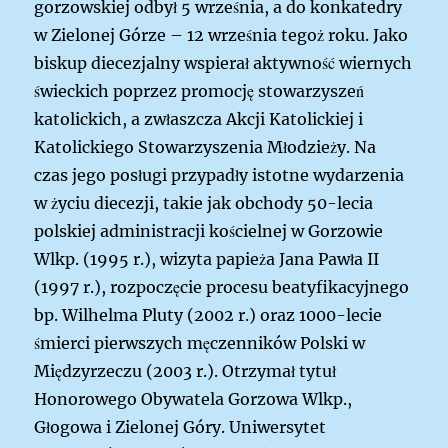
gorzowskiej odbył 5 września, a do konkatedry
w Zielonej Górze – 12 września tegoż roku.
Jako
biskup diecezjalny wspierał aktywność wiernych
świeckich poprzez promocję stowarzyszeń
katolickich, a zwłaszcza Akcji Katolickiej i
Katolickiego Stowarzyszenia Młodzieży. Na
czas jego posługi przypadły istotne wydarzenia
w życiu diecezji, takie jak obchody 50-lecia
polskiej administracji kościelnej w Gorzowie
Wlkp. (1995 r.), wizyta papieża Jana Pawła II
(1997 r.), rozpoczęcie procesu beatyfikacyjnego
bp. Wilhelma Pluty (2002 r.) oraz 1000-lecie
śmierci pierwszych męczenników Polski w
Międzyrzeczu (2003 r.).
Otrzymał tytuł
Honorowego Obywatela Gorzowa Wlkp.,
Głogowa i Zielonej Góry. Uniwersytet