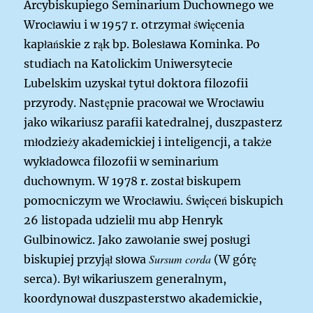
Arcybiskupiego Seminarium Duchownego we
Wrocławiu i w 1957 r. otrzymał święcenia
kapłańskie z rąk bp. Bolesława Kominka. Po
studiach na Katolickim Uniwersytecie
Lubelskim uzyskał tytuł doktora filozofii
przyrody. Następnie pracował we Wrocławiu
jako wikariusz parafii katedralnej, duszpasterz
młodzieży akademickiej i inteligencji, a także
wykładowca filozofii w seminarium
duchownym.
W 1978 r. został biskupem
pomocniczym we Wrocławiu. Święceń biskupich
26 listopada udzielił mu abp Henryk
Gulbinowicz. Jako zawołanie swej posługi
Sursum corda
biskupiej przyjął słowa
(W górę
serca). Był wikariuszem generalnym,
koordynował duszpasterstwo akademickie,