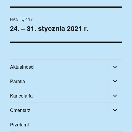
wpis:
NASTĘPNY
24. – 31. stycznia 2021 r.
Następny
wpis:
rozwiń
Aktualności
menu
potomne
rozwiń
Parafia
menu
potomne
rozwiń
Kancelaria
menu
potomne
rozwiń
Cmentarz
menu
potomne
Przetargi