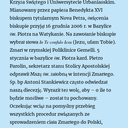
Krzyża Świętego i Uniwersytecie Urbaniańskim.
Mianowany przez papieża Benedykta XVI
biskupem tytularnym Nova Petra, święcenia
biskupie przyjął 16 grudnia 2006 r. w Bazylice
św. Piotra na Watykanie. Na zawołanie biskupie
In Te confido Iesu
wybrał słowa
(Jezu, ufam Tobie).
Zmarł w rzymskiej Poliklinice Gemelli. 5
stycznia w bazylice św. Piotra kard. Pietro
Parolin, sekretarz stanu Stolicy Apostolskiej
odprawił Mszę św. żałobną w intencji Zmarłego.
Śp. bp Antoni Stankiewicz często odwiedzał
naszą diecezję. Wyraził też wolę, aby – o ile to
będzie możliwe – został tu pochowany.
Oczekując wciąż na pomyślny przebieg
wszystkich procedur związanych ze
sprowadzeniem ciała Zmarłego do Polski,