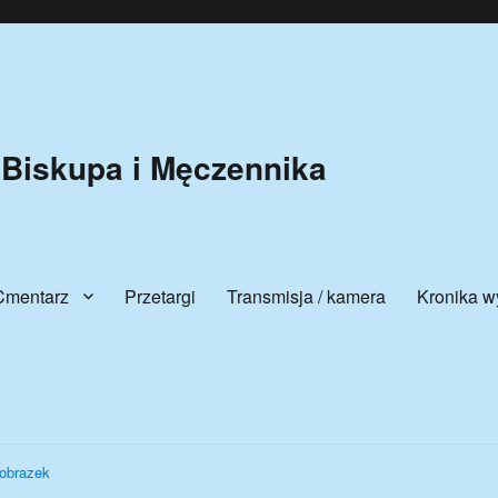
 Biskupa i Męczennika
Cmentarz
Przetargi
Transmisja / kamera
Kronika w
obrazek