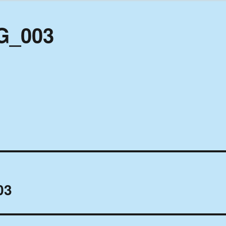
G_003
03