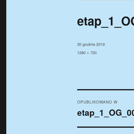
etap_1_O
Data
30 grudnia 2019
publikacji
Pełny
1280 × 720
rozmiar
Nawigacja
OPUBLIKOWANO W
wpisu
etap_1_OG_0