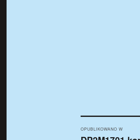
Nawigacja
OPUBLIKOWANO W
wpisu
DP2M1701 ko