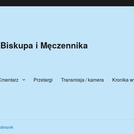
 Biskupa i Męczennika
Cmentarz
Przetargi
Transmisja / kamera
Kronika w
obrazek