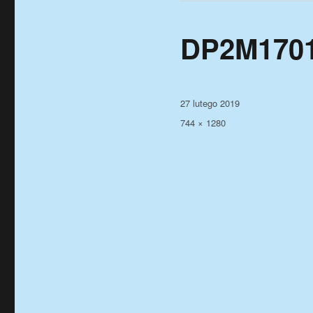
DP2M1701
Data
27 lutego 2019
publikacji
Pełny
744 × 1280
rozmiar