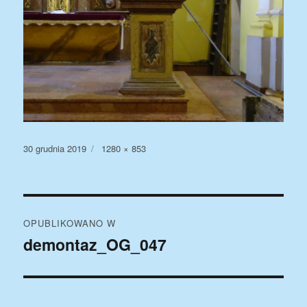
Data
Pełny
30 grudnia 2019
1280 × 853
publikacji
rozmiar
Nawigacja
OPUBLIKOWANO W
wpisu
demontaz_OG_047