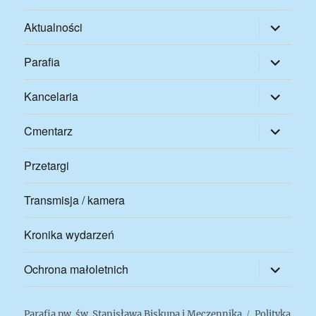
rozwiń
Aktualności
menu
potomne
rozwiń
Parafia
menu
potomne
rozwiń
Kancelaria
menu
potomne
rozwiń
Cmentarz
menu
potomne
Przetargi
Transmisja / kamera
Kronika wydarzeń
rozwiń
Ochrona małoletnich
menu
potomne
Parafia pw. św. Stanisława Biskupa i Męczennika
Polityka