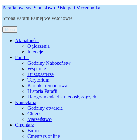
Przejdź
Parafia pw. św. Stanisława Biskupa i Męczennika
do
Strona Parafii Farnej we Wschowie
treści
Menu
Aktualności
Ogłoszenia
Intencje
Parafia
Godziny Nabożeństw
Wsparcie
Duszpasterze
Terytorium
Kronika remontowa
Historia Parafii
Udogodnienia dla niedosłyszących
Kancelaria
Godziny otwarcia
Chrzest
Małżeństwo
Cmentarz
Biuro
Cmentarz online