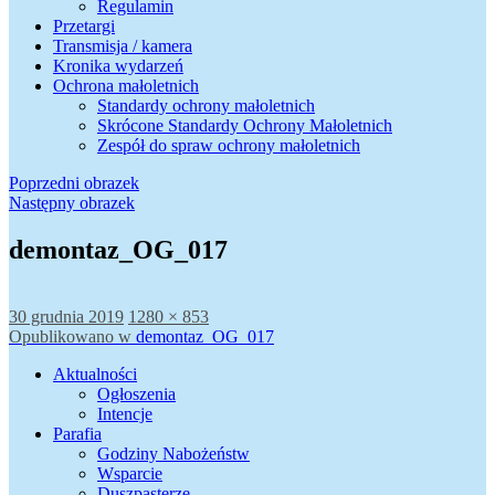
Regulamin
Przetargi
Transmisja / kamera
Kronika wydarzeń
Ochrona małoletnich
Standardy ochrony małoletnich
Skrócone Standardy Ochrony Małoletnich
Zespół do spraw ochrony małoletnich
Poprzedni obrazek
Następny obrazek
demontaz_OG_017
Data
Pełny
30 grudnia 2019
1280 × 853
publikacji
Nawigacja
rozmiar
Opublikowano w
demontaz_OG_017
wpisu
Aktualności
Ogłoszenia
Intencje
Parafia
Godziny Nabożeństw
Wsparcie
Duszpasterze