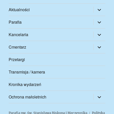
rozwiń
Aktualności
menu
potomne
rozwiń
Parafia
menu
potomne
rozwiń
Kancelaria
menu
potomne
rozwiń
Cmentarz
menu
potomne
Przetargi
Transmisja / kamera
Kronika wydarzeń
rozwiń
Ochrona małoletnich
menu
potomne
Parafia pw. św. Stanisława Biskupa i Męczennika
Polityka