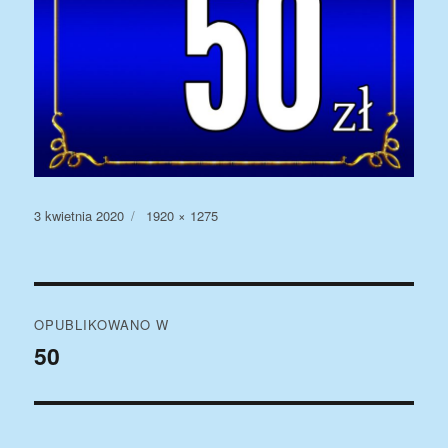
Data
Pełny
3 kwietnia 2020
1920 × 1275
publikacji
rozmiar
Nawigacja
OPUBLIKOWANO W
wpisu
50