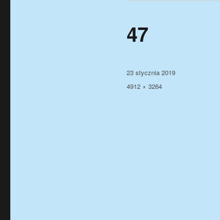
47
Data
23 stycznia 2019
publikacji
Pełny
4912 × 3264
rozmiar