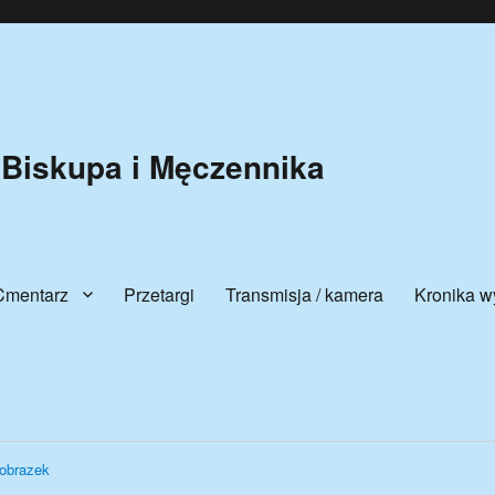
 Biskupa i Męczennika
Cmentarz
Przetargi
Transmisja / kamera
Kronika w
obrazek