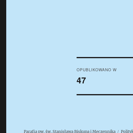
Nawigacja
OPUBLIKOWANO W
wpisu
47
Parafia pw. św. Stanisława Biskupa i Męczennika
Polity