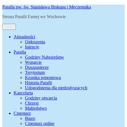
Przejdź
Parafia pw. św. Stanisława Biskupa i Męczennika
do
Strona Parafii Farnej we Wschowie
treści
Menu
Aktualności
Ogłoszenia
Intencje
Parafia
Godziny Nabożeństw
Wsparcie
Duszpasterze
Terytorium
Kronika remontowa
Historia Parafii
Udogodnienia dla niedosłyszących
Kancelaria
Godziny otwarcia
Chrzest
Małżeństwo
Cmentarz
Biuro
Cmentarz online