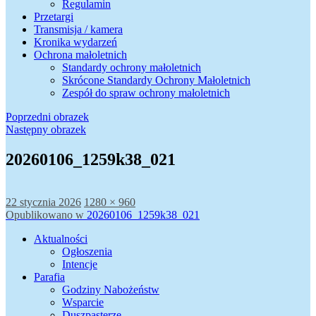
Regulamin
Przetargi
Transmisja / kamera
Kronika wydarzeń
Ochrona małoletnich
Standardy ochrony małoletnich
Skrócone Standardy Ochrony Małoletnich
Zespół do spraw ochrony małoletnich
Poprzedni obrazek
Następny obrazek
20260106_1259k38_021
Data
Pełny
22 stycznia 2026
1280 × 960
publikacji
Nawigacja
rozmiar
Opublikowano w
20260106_1259k38_021
wpisu
Aktualności
Ogłoszenia
Intencje
Parafia
Godziny Nabożeństw
Wsparcie
Duszpasterze