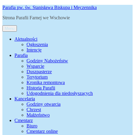
Przejdź
Parafia pw. św. Stanisława Biskupa i Męczennika
do
Strona Parafii Farnej we Wschowie
treści
Menu
Aktualności
Ogłoszenia
Intencje
Parafia
Godziny Nabożeństw
Wsparcie
Duszpasterze
Terytorium
Kronika remontowa
Historia Parafii
Udogodnienia dla niedosłyszących
Kancelaria
Godziny otwarcia
Chrzest
Małżeństwo
Cmentarz
Biuro
Cmentarz online