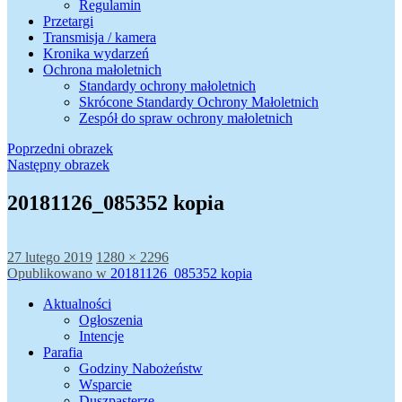
Regulamin
Przetargi
Transmisja / kamera
Kronika wydarzeń
Ochrona małoletnich
Standardy ochrony małoletnich
Skrócone Standardy Ochrony Małoletnich
Zespół do spraw ochrony małoletnich
Poprzedni obrazek
Następny obrazek
20181126_085352 kopia
Data
Pełny
27 lutego 2019
1280 × 2296
publikacji
Nawigacja
rozmiar
Opublikowano w
20181126_085352 kopia
wpisu
Aktualności
Ogłoszenia
Intencje
Parafia
Godziny Nabożeństw
Wsparcie
Duszpasterze