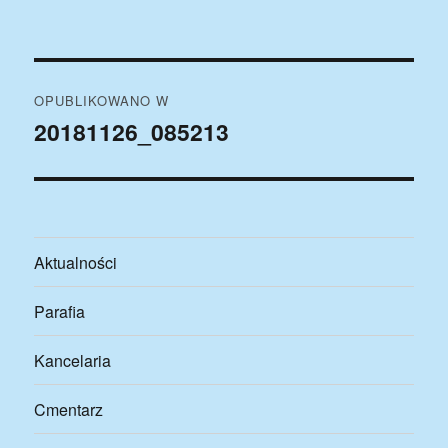
publikacji
rozmiar
Nawigacja
OPUBLIKOWANO W
wpisu
20181126_085213
Aktualności
Parafia
Kancelaria
Cmentarz